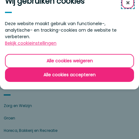
Wij gebruiken cookies
✖
Ga verder
Deze website maakt gebruik van functionele-,
Organisatie
analytische- en tracking-cookies om de website te
verbeteren.
Over onze school
Bekijk cookieinstellingen
Agenda
Alle cookies weigeren
Contact
Alle cookies accepteren
Profielen
Zorg en Welzijn
Groen
Horeca, Bakkerij en Recreatie