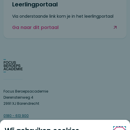
Leerlingportaal
Via onderstaande link kom je in het leerlingportaal
Ga naar dit portaal
Focus Beroepsacademie
Dierensteinweg 4
2991 XJ Barendrecht
0180 - 613 900
info@focusberoepsacademie.nl